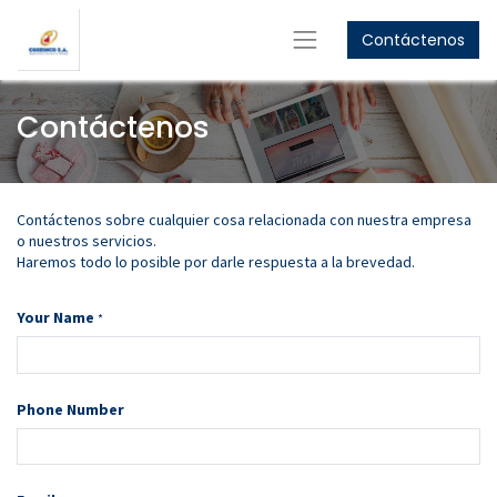
Contáctenos
GET
10%
OFF
Women's Collection
GET
15%
OFF
Contáctenos
Men's Collection
Shop Now
Shop Now
Contáctenos sobre cualquier cosa relacionada con nuestra empresa
o nuestros servicios.
Haremos todo lo posible por darle respuesta a la brevedad.
Your Name
*
Phone Number