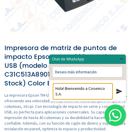
Impresora de matriz de puntos de
impacto Epson TM-U220, Interfaz:
×
Chat de WhatsApp
USB (modelo estandar) /
Deseo más información
C31C513A8901 Color Negro ( En
Stock) Color Blanco ( Sin Stock)
La impresora Epson TM-U220 es ideal para entornos de alta demanda,
ofreciendo una velocidad de impresión de hasta 6,0 lps o 4.7 lps a 40
columnas, 16 cpi. Con tecnología de impacto en serie y conectividad
USB, es perfecta para aplicaciones comerciales. Su capacidad de
impresión de hasta 40 columnas y su durabilidad la hacen una opción
confiable. Además, con su función de cajón de dinero y soporte para
instalación en pared, optimiza tu espacio y productividad.