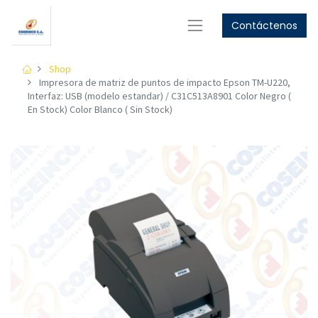
Contáctenos
GET
10%
OFF
Women's Collection
GET
15%
OFF
Shop
Men's Collection
Impresora de matriz de puntos de impacto Epson TM-U220,
Interfaz: USB (modelo estandar) / C31C513A8901 Color Negro (
Shop Now
En Stock) Color Blanco ( Sin Stock)
Shop Now