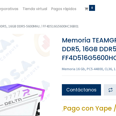
0
rporativas
Tienda virtual
Pagos rápidos
DR5, 16GB DDR5-5600MHz / FF4D516G5600HC36B01
Memoria TEAMGR
DDR5, 16GB DDR
FF4D516G5600H
Memoria 16 Gb, PC5-44800, CL36, 1
Contáctanos
Pago con Yape /