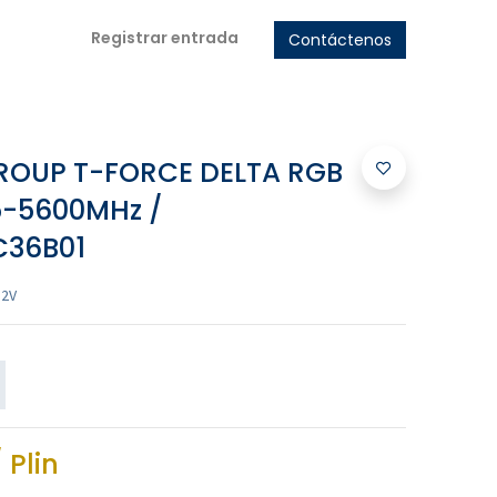
Registrar entrada
Contáctenos
OUP T-FORCE DELTA RGB
5-5600MHz /
C36B01
.2V
 Plin