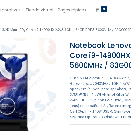
0
rporativas
Tienda virtual
Pagos rápidos
 3.2K Mini LED, Core i9-14900HX 2.2/5.8GHz, 64GB DDR5-5600MHz / 83G0004
Notebook Lenovo L
Core i9-14900HX
5600MHz / 83G0
1TB SSD M.2 2280 PCIe 4.0x4 NVMe,
Boost Clock: 2040MHz / TGP: 175W 
speakers (super linear speaker), 
2.5GbE (RJ-45), WLAN Intel Killer Wi
Web FHD 1080p con E-Shutter / Micr
Lens) en español (LA), Bateria int
GaN (3-pin) + 140W USB-C Slim (3-pin
Sistema Operativo Windows 11 Hom