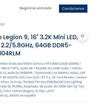
Registrar entrada
Contáctenos
RLM
egion 9, 16" 3.2K Mini LED,
 2.2/5.8GHz, 64GB DDR5-
004RLM
 Video Dedicado NVIDIA GeForce RTX 4090 (16GB GDDR6) /
/ 686 AI TOPS, Audio HD + Realtek ALC3306 Codec / Stereo
2W x2, audio by HARMAN / Optimizado con Nahimic Audio, LAN
-Fi 6E AX1675i, 802.11ax (2x2) / BT 5.3, SD Card Reader, Camara
ofono 2x Array, Teclado Per-key RGB Backlit (con Lighting
egrada de 99.9Wh, Adaptador de poder de 330W Slim Tip Tiny
), Color Carbon (Negro), AI Chip: LA3-P.
e SL, 64-bits en español.