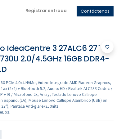
Registrar entrada
Contáctenos
o IdeaCentre 3 27ALC6 27"
7730U 2.0/4.5GHz 16GB DDR4-
LD
80 PCIe 4.0x4 NVMe, Video: Integrado AMD Radeon Graphics,
11ax (2x2) + Bluetooth 5.2, Audio: HD / Realtek ALC233 Codec /
 + IR / Microfono 2x, Array, Teclado Lenovo Calliope
en español (LA), Mouse Lenovo Calliope Alambrico (USB) en
27"), Pantalla Anti-glare/250nits.
eeDos.