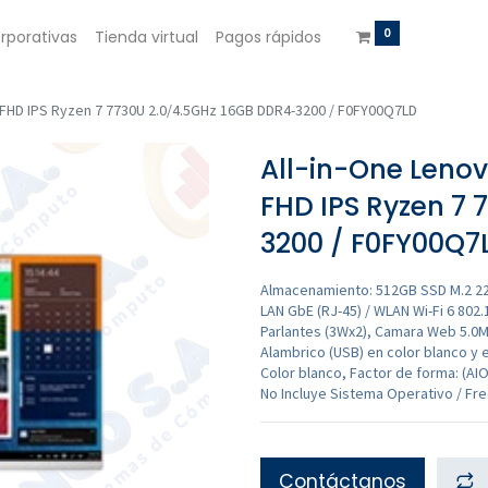
0
rporativas
Tienda virtual
Pagos rápidos
" FHD IPS Ryzen 7 7730U 2.0/4.5GHz 16GB DDR4-3200 / F0FY00Q7LD
All-in-One Lenov
FHD IPS Ryzen 7 
3200 / F0FY00Q7
Almacenamiento: 512GB SSD M.2 22
LAN GbE (RJ-45) / WLAN Wi-Fi 6 802.
Parlantes (3Wx2), Camara Web 5.0MP
Alambrico (USB) en color blanco y 
Color blanco, Factor de forma: (AIO 
No Incluye Sistema Operativo / Fr
Contáctanos