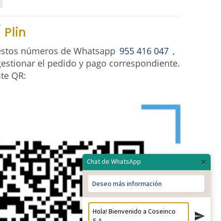
 Plin
 estos números de Whatsapp
955 416 047
,
estionar el pedido y pago correspondiente.
ste QR:
×
Chat de WhatsApp
Deseo más información