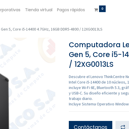
0
rporativas
Tienda virtual
Pagos rápidos
Gen 5, Core i5-14400 4.7GHz, 16GB DDR5-4800 / 12XG0013LS
Computadora Le
Gen 5, Core i5-
/ 12XG0013LS
Descubre el Lenovo ThinkCentre N
Intel Core i5-14400 de 10 núcleos,
incluye Wi-Fi 6E, Bluetooth 5.3, gr
y USB-C. Su diseño eficiente y segu
trabajo diario.
Incluye Sistema Operativo Windows
Contáctanos