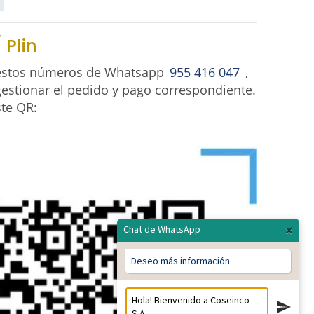
 Plin
 estos números de Whatsapp
955 416 047
,
estionar el pedido y pago correspondiente.
ste QR:
×
Chat de WhatsApp
Deseo más información