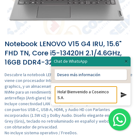
Notebook LENOVO V15 G4 IRU, 15.6"
FHD TN, Core i5-13420H 2.1/4.6GHz,
16GB DDR4-3200MHz / 83A100P2LM...
×
Chat de WhatsApp
Descubre la notebook LENOVO V15 G4 IRU, una solución poderosa que
Deseo más información
viene con procesador Intel Core i5-13420H, Video integrado Intel UHD
graphics, y un almacenamiento de 512GB SSD M.2 2242 PCIe 4.0x4
NVMe para un rendimiento ágil y confiable. Su pantalla FHD de 15.6"
antirreflejo (Anti-glare) te ofrecera una experiencia visual clara.
Incluye conectividad LAN GbE (RJ-45), Wi-Fi 6 y Bluetooth 5.2. Viene
con puertos USB-C, USB-A, HDMI, y Audio HD con Parlantes
incorporados (1.5W x2) y Dolby Audio. Diseño elegante en color Iron
Grey (Gris), teclado no retroiluminado en español y webcam HD 720p
con obturador de privacidad.
No incluye sistema operativo / FreeDos.