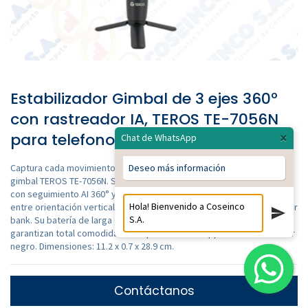
Estabilizador Gimbal de 3 ejes 360º
con rastreador IA, TEROS TE-7056N
para telefonos / TE7056N
×
Chat de WhatsApp
Captura cada movimiento con precisión usando el estabilizador
Deseo más información
gimbal TEROS TE-7056N. Su sistema de 3 ejes ofrece tomas fluidas
con seguimiento AI 360° y modo Inception sin app. Permite cambiar
entre orientación vertical u horizontal, e incluso funciona como power
bank. Su batería de larga duración y panel de control intuitivo
garantizan total comodidad. Compatible con la app TEROS PRO. Color
negro. Dimensiones: 11.2 x 0.7 x 28.9 cm.
Contáctanos