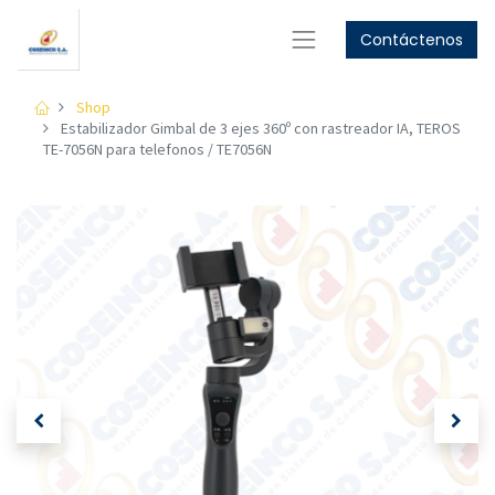
Contáctenos
GET
10%
OFF
Women's Collection
GET
15%
OFF
Shop
Men's Collection
Estabilizador Gimbal de 3 ejes 360º con rastreador IA, TEROS
TE-7056N para telefonos / TE7056N
Shop Now
Shop Now