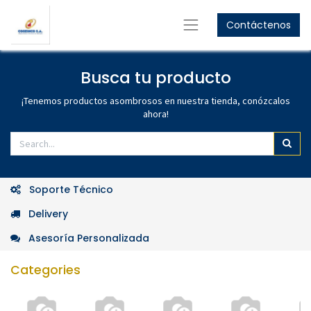
Contáctenos
GET
10%
OFF
Women's Collection
GET
15%
OFF
Busca tu producto
Men's Collection
Shop Now
¡Tenemos productos asombrosos en nuestra tienda, conózcalos
ahora!
Shop Now
Soporte Técnico
Delivery
Asesoría Personalizada
Categories