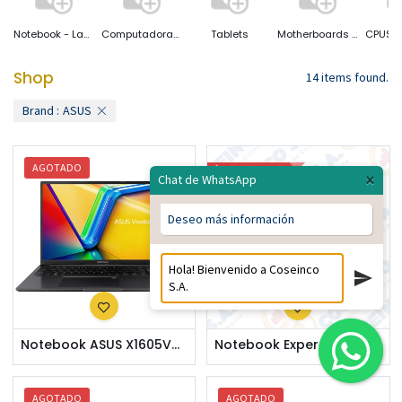
Notebook - Laptop
Computadoras Desktop
Tablets
Motherboards ( Placas Base)
Shop
14 items found.
Brand :
ASUS
AGOTADO
ÚLTIMO STOCK
×
Chat de WhatsApp
Deseo más información
Notebook ASUS X1605VA-MB1235, 16.0" WUXGA IPS, Core i7-13620H de hasta 4.9GHz, 16GB DDR4 / 90NB10N3-M01KS0
Notebook ExpertBook P1, 15.6" FHD TN, Core i5 13420H 4.6GHz, 16GB DDR5 / 90NX0881-M00PJ0
AGOTADO
AGOTADO