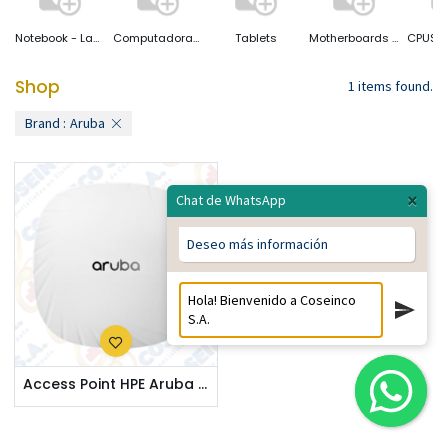
Notebook - Laptop
Computadoras Desktop
Tablets
Motherboards ( Placas Base)
Shop
1 items found.
Brand :
Aruba
×
Chat de WhatsApp
Deseo más información
Access Point HPE Aruba AP-505 (RW) Dual Radio 2x2 802.11ax con antenas internas. R2H28A.