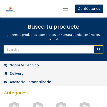
Contáctenos
GET
10%
OFF
Women's Collection
GET
15%
OFF
Busca tu producto
Men's Collection
Shop Now
¡Tenemos productos asombrosos en nuestra tienda, conózcalos
ahora!
Shop Now
Soporte Técnico
Delivery
Asesoría Personalizada
Categories