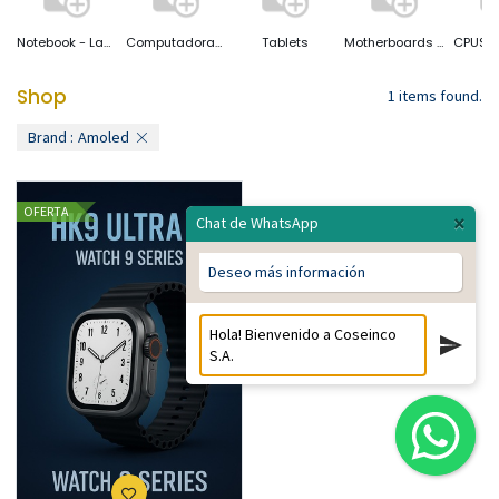
Notebook - Laptop
Computadoras Desktop
Tablets
Motherboards ( Placas Base)
Shop
1 items found.
Brand :
Amoled
OFERTA
×
Chat de WhatsApp
Deseo más información