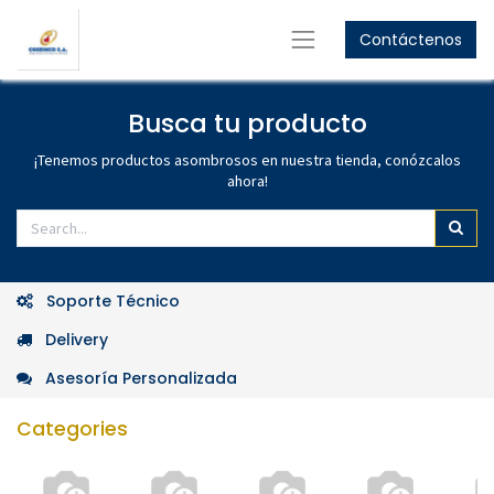
Contáctenos
GET
10%
OFF
Women's Collection
GET
15%
OFF
Busca tu producto
Men's Collection
Shop Now
¡Tenemos productos asombrosos en nuestra tienda, conózcalos
ahora!
Shop Now
Soporte Técnico
Delivery
Asesoría Personalizada
Categories