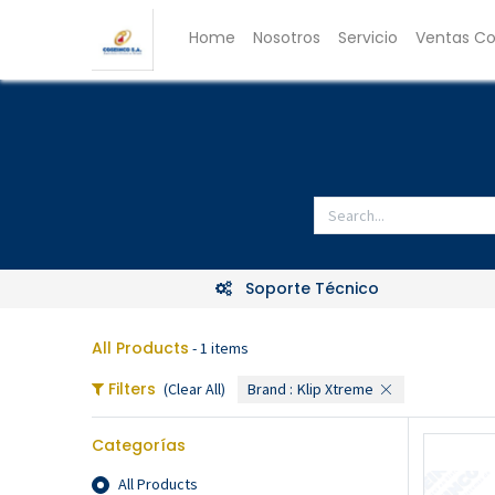
Home
Nosotros
Servicio
Ventas Co
Soporte Técnico
All Products
- 1 items
Filters
(Clear All)
Brand :
Klip Xtreme
Categorías
All Products