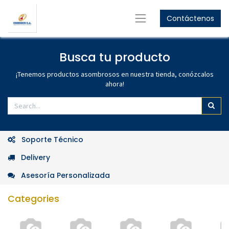
Contáctenos
GET
10%
OFF
Women's Collection
GET
15%
OFF
Busca tu producto
Men's Collection
Shop Now
¡Tenemos productos asombrosos en nuestra tienda, conózcalos
ahora!
Shop Now
Soporte Técnico
Delivery
Asesoría Personalizada
Categories