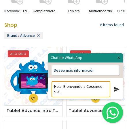
Notebook - Laptop
Computadoras Desktop
Tablets
Motherboards ( Placas Base)
Shop
6 items found.
Brand :
Advance
AGOTADO
AGOTADO
×
Chat de WhatsApp
Deseo más información
Tablet Advance Intro TR6965, 7" IPS 1024x600, Android 12 Go Edition , 32GB, 2GB RAM, Wi-Fi / ADV-TR6965
Tablet Advance Intro TR7996, 7" IPS 1024x600, Android 11 Go, 3G, Dual SIM, 32GB, RAM 2GB / ADV-TR7996