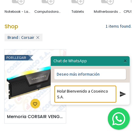
Notebook - Laptop
Computadoras Desktop
Tablets
Motherboards ( Placas Base)
Shop
1 items found.
Brand :
Corsair
POR LLEGAR!
×
Chat de WhatsApp
Deseo más información
Memoria CORSAIR VENGEANCE RGB DDR5, 16GB DDR5-5200MHz / CMH16GX5M1B5200C40