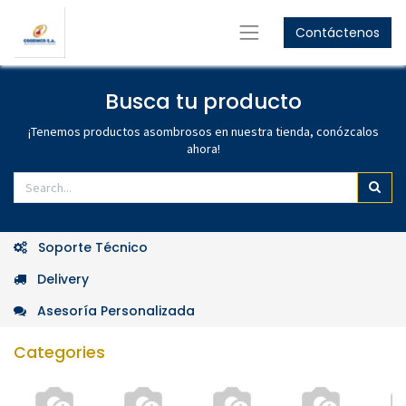
Contáctenos
GET
10%
OFF
Women's Collection
GET
15%
OFF
Busca tu producto
Men's Collection
Shop Now
¡Tenemos productos asombrosos en nuestra tienda, conózcalos
ahora!
Shop Now
Soporte Técnico
Delivery
Asesoría Personalizada
Categories