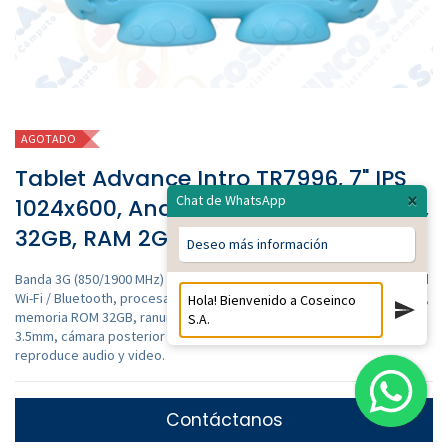
AGOTADO
Tablet Advance Intro TR7996, 7" IPS
×
Chat de WhatsApp
1024x600, Android 11 Go, 3G, Dual SIM,
32GB, RAM 2GB / ADV-TR7996
Deseo más información
Banda 3G (850/1900 MHz) / 2G (850/900/1800/1900 MHz), Conectividad
Wi-Fi / Bluetooth, procesador SC7731 Quad-Core, memoria RAM 2 GB,
memoria ROM 32GB, ranura microSD (soporta hasta 32GB), conector
3.5mm, cámara posterior 2.0 MP, cámara frontal 0.3 MP, radio FM,
reproduce audio y video.
Contáctanos