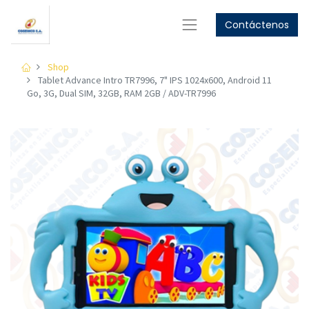
Contáctenos
GET
10%
OFF
Women's Collection
GET
15%
OFF
Shop
Men's Collection
Tablet Advance Intro TR7996, 7" IPS 1024x600, Android 11
Go, 3G, Dual SIM, 32GB, RAM 2GB / ADV-TR7996
Shop Now
Shop Now