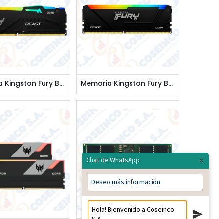
Memoria Kingston Fury Beast 8GB DDR5-5200MHz PC5-41600, CL40, 1.25V, 288-Pin, XMP 3.0, RGB / KF552C40BBA-8
Memoria Kingston Fury Beast 32GB DDR4-3200MHz PC4-25600, CL16, 1.35V, 288-Pin, RGB, DIMM / KF432C16BB2A/32
×
Chat de WhatsApp
Deseo más información