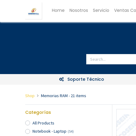
Home
Nosotros
Servicio
Ventas Co
Soporte Técnico
Shop
Memorias RAM
- 21 items
Categorías
All Products
Notebook - Laptop
(54)