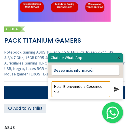
OFERTA
PACK TITANIUM GAMERS
Notebook Gaming ASUS TUF A15, 15.6" FHD IPS, Ryzen 7 7445HS
×
3.2/4.7 GHz, 16GB DDR5-4800 +
Chat de WhatsApp
Auriculares Gaming TEROS TE-8170N estéreo 7.1, micrófono, conector
USB, Negro, Luces RGB +
Deseo más información
Mouse gamer TEROS TE-1210G, 7 botones, RGB, negro / TE-1210G
Contáctanos
Add to Wishlist
ASUS